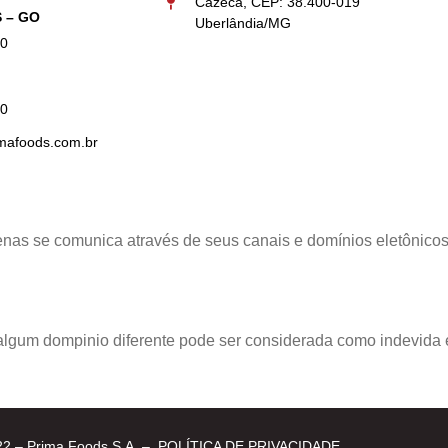
Cazeca, CEP: 38.400-019
 – GO
Uberlândia/MG
00
50
afoods.com.br
nas se comunica através de seus canais e domínios eletônicos o
lgum dompinio diferente pode ser considerada como indevida e
22 – Prima Foods S.A. –
POLÍTICA DE PRIVACIDADE