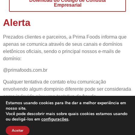
Download do Código de Conduta
Empresarial
Alerta
Prezados clientes e parceiros, a Prima Foods informa que
apenas se comunica através de seus canais e domínios
eletônicos oficiais, sendo o principal nossos e-mails de
domínio:
@primafoods.com.br
Qualquer tentativa de contato e/ou comunicação
envolvendo algum dompinio diferente pode ser considerada
como indevida e/ou uma tentativa de fraude.
Estamos usando cookies para lhe dar a melhor experiência em
nosso site.
Você pode descobrir mais sobre quais cookies estamos usando
ou desligá-los em
configurações
.
© 2022 – Prima Foods S.A. –
POLÍTICA DE PRIVACIDADE
Aceitar